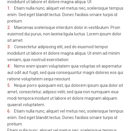
incididunt ut labore et dolore magna aliqua. Ut
1.
Etiam nulla nunc, aliquet vel metus nec, scelerisque tempus
enim. Sed eget blandit lectus. Donec facilisis ornare turpis id
pretium.
2.
Maecenas scelerisque interdum dolor in vestibulum. Proin
euismod dui purus, non lacinia ligula luctus. Lorem ipsum dolor
sit amet.
3.
Consectetur adipiscing elit, sed do eiusmod tempor
incididunt ut labore et dolore magna aliqua. Ut enim ad minim
veniam, quis nostrud exercitation.
4.
Nemo enim ipsam voluptatem quia voluptas sit aspernatur
aut odit aut fugit, sed quia consequuntur magni dolores eos qui
ratione voluptatem sequi nesciunt.
5.
Neque porro quisquam est, qui dolorem ipsum quia dolor sit
amet, consectetur, adipisci velit, sed quia non numquam eius
modi tempora incidunt ut labore et dolore magnam aliquam
quaerat voluptatem.
6.
Etiam nulla nunc, aliquet vel metus nec, scelerisque tempus
enim. Sed eget blandit lectus. Donec facilisis ornare turpis id
pretium.
Etiam nulla nunc, aliquet vel metus nec, scelerisque tempus