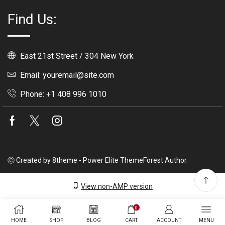
Find Us:
East 21st Street / 304 New York
Email: youremail@site.com
Phone: +1 408 996 1010
Facebook
Twitter
Instagram
Ⓒ Created by 8theme - Power Elite ThemeForest Author.
View non-AMP version
0
HOME
SHOP
BLOG
CART
ACCOUNT
MENU