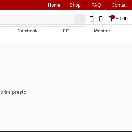
Home
Shop
FAQ
Contatti
0
$
0.00
❘
❘
❘
❘
Notebook
PC
Monitor
prirà presto!