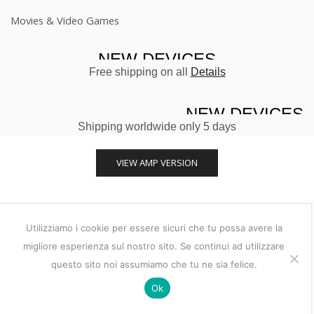
Movies & Video Games
50% OFF FOR
NEW DEVICES
Free shipping on all
Details
HOT WEEK
NEW DEVICES
Shipping worldwide only 5 days
VIEW AMP VERSION
Utilizziamo i cookie per essere sicuri che tu possa avere la
migliore esperienza sul nostro sito. Se continui ad utilizzare
questo sito noi assumiamo che tu ne sia felice.
Ok