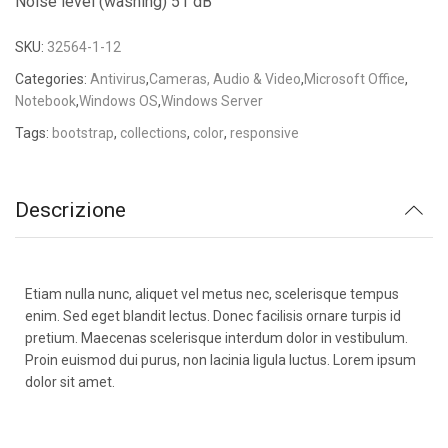
Noise level (washing) 51 dB
SKU:
32564-1-12
Categories:
Antivirus
,
Cameras, Audio & Video
,
Microsoft Office
,
Notebook
,
Windows OS
,
Windows Server
Tags:
bootstrap
,
collections
,
color
,
responsive
Descrizione
Etiam nulla nunc, aliquet vel metus nec, scelerisque tempus
enim. Sed eget blandit lectus. Donec facilisis ornare turpis id
pretium. Maecenas scelerisque interdum dolor in vestibulum.
Proin euismod dui purus, non lacinia ligula luctus. Lorem ipsum
dolor sit amet.