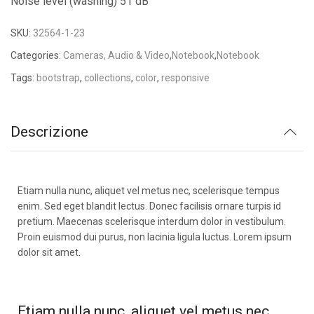
Noise level (washing) 51 dB
SKU:
32564-1-23
Categories:
Cameras, Audio & Video
,
Notebook
,
Notebook
Tags:
bootstrap
,
collections
,
color
,
responsive
Descrizione
Etiam nulla nunc, aliquet vel metus nec, scelerisque tempus
enim. Sed eget blandit lectus. Donec facilisis ornare turpis id
pretium. Maecenas scelerisque interdum dolor in vestibulum.
Proin euismod dui purus, non lacinia ligula luctus. Lorem ipsum
dolor sit amet.
Etiam nulla nunc, aliquet vel metus nec,